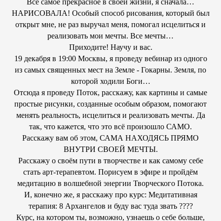
Всё самое прекрасное в своей жизни, я сначала…
НАРИСОВАЛА! Особый способ рисования, который был
открыт мне, не раз выручал меня, помогал исцелиться и
реализовать мои мечты. Все мечты…
Приходите! Научу и вас.
19 декабря в 19:00 Москвы, я проведу вебинар из одного
из самых священных мест на Земле - Гокарны. Земля, по
которой ходили Боги…
Отсюда я проведу Поток, расскажу, как картины и самые
простые рисунки, созданные особым образом, помогают
менять реальность, исцелиться и реализовать мечты. Да
так, что кажется, что это всё произошло САМО.
Расскажу вам об этом, САМА НАХОДЯСЬ ПРЯМО
ВНУТРИ СВОЕЙ МЕЧТЫ.
Расскажу о своём пути в творчестве и как самому себе
стать арт-терапевтом. Порисуем в эфире и пройдём
медитацию в волшебной энергии Творческого Потока.
И, конечно же, я расскажу про курс: Медитативная
терапия: 8 Архангелов и буду вас туда звать ????
Курс, на котором ты, возможно, узнаешь о себе больше,