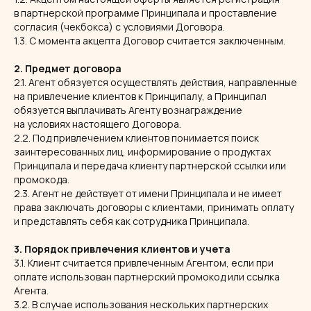
в партнерской программе Принципала и проставление
согласия (чекбокса) с условиями Договора.
1.3. С момента акцепта Договор считается заключенным.
2. Предмет договора
2.1. Агент обязуется осуществлять действия, направленные
на привлечение клиентов к Принципалу, а Принципал
обязуется выплачивать Агенту вознаграждение
на условиях настоящего Договора.
2.2. Под привлечением клиентов понимается поиск
заинтересованных лиц, информирование о продуктах
Принципала и передача клиенту партнерской ссылки или
промокода.
2.3. Агент не действует от имени Принципала и не имеет
права заключать договоры с клиентами, принимать оплату
и представлять себя как сотрудника Принципала.
3. Порядок привлечения клиентов и учета
3.1. Клиент считается привлеченным Агентом, если при
оплате использован партнерский промокод или ссылка
Агента.
3.2. В случае использования нескольких партнерских