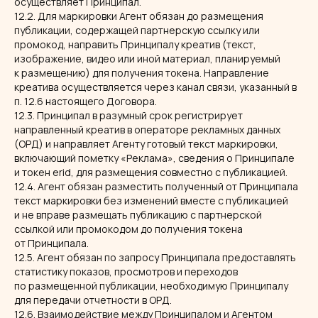
осуществляет Принципал.
12.2. Для маркировки Агент обязан до размещения
публикации, содержащей партнерскую ссылку или
промокод, направить Принципалу креатив (текст,
изображение, видео или иной материал, планируемый
к размещению) для получения токена. Направление
креатива осуществляется через канал связи, указанный в
п. 12.6 настоящего Договора.
12.3. Принципал в разумный срок регистрирует
направленный креатив в операторе рекламных данных
(ОРД) и направляет Агенту готовый текст маркировки,
включающий пометку «Реклама», сведения о Принципале
и токен erid, для размещения совместно с публикацией.
12.4. Агент обязан разместить полученный от Принципала
текст маркировки без изменений вместе с публикацией
и не вправе размещать публикацию с партнерской
ссылкой или промокодом до получения токена
от Принципала.
12.5. Агент обязан по запросу Принципала предоставлять
статистику показов, просмотров и переходов
по размещенной публикации, необходимую Принципалу
для передачи отчетности в ОРД.
12.6. Взаимодействие между Принципалом и Агентом